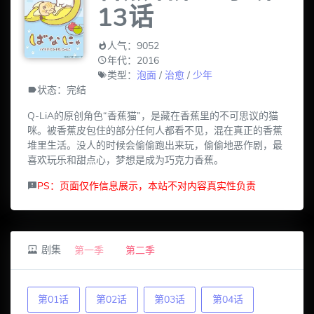
13话
人气：9052
年代：2016
类型：
泡面
/
治愈
/
少年
状态：完结
Q-LiA的原创角色“香蕉猫”，是藏在香蕉里的不可思议的猫
咪。被香蕉皮包住的部分任何人都看不见，混在真正的香蕉
堆里生活。没人的时候会偷偷跑出来玩，偷偷地恶作剧，最
喜欢玩乐和甜点心，梦想是成为巧克力香蕉。
PS：页面仅作信息展示，本站不对内容真实性负责
剧集
第一季
第二季
第01话
第02话
第03话
第04话