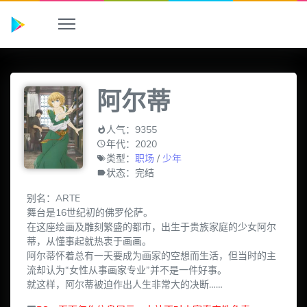
阿尔蒂
人气：9355
年代：2020
类型：
职场
/
少年
状态：完结
别名：ARTE
舞台是16世纪初的佛罗伦萨。
在这座绘画及雕刻繁盛的都市，出生于贵族家庭的少女阿尔
蒂，从懂事起就热衷于画画。
阿尔蒂怀着总有一天要成为画家的空想而生活，但当时的主
流却认为“女性从事画家专业”并不是一件好事。
就这样，阿尔蒂被迫作出人生非常大的决断……