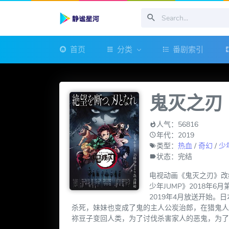
首页
分类
番剧索引
鬼灭之刃
人气：56816
年代：2019
类型：
热血
/
奇幻
/
少
状态：完结
电视动画《鬼灭之刃》改
少年JUMP》2018年6
2019年4月放送开始
杀死，妹妹也变成了鬼的主人公炭治郎，在猎鬼人
祢豆子变回人类，为了讨伐杀害家人的恶鬼，为了