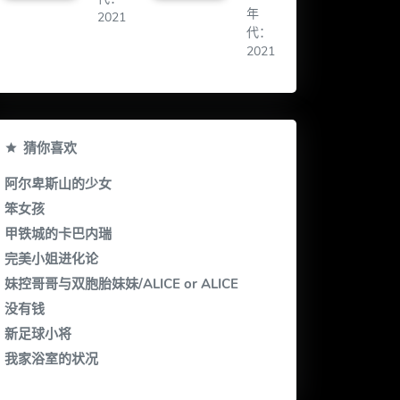
年
2021
代：
2021
猜你喜欢
阿尔卑斯山的少女
笨女孩
甲铁城的卡巴内瑞
完美小姐进化论
妹控哥哥与双胞胎妹妹/ALICE or ALICE
没有钱
新足球小将
我家浴室的状况