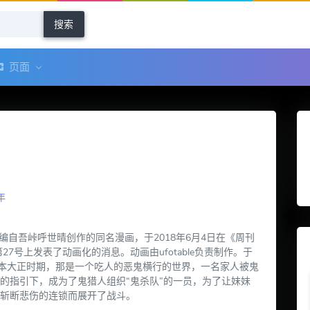
搜索
页面
年
编自吾峠呼世晴创作的同名漫画，于2018年6月4日在《周刊
月第27号上发表了动画化的消息。动画由ufotable负责制作。于
。日本大正时期，那是一个吃人的恶鬼横行的世界，一名家人被鬼
的指引下，成为了鬼猎人组织“鬼杀队”的一员，为了让妹妹
斩断悲伤的连锁而展开了战斗。