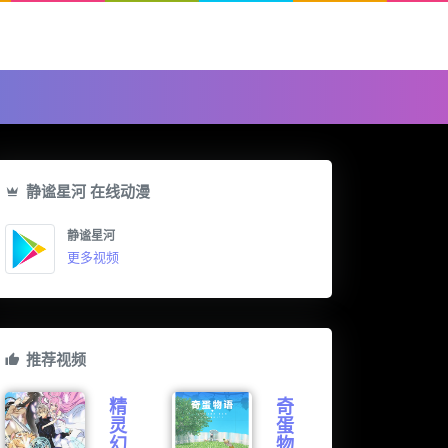
静谧星河 在线动漫
静谧星河
更多视频
推荐视频
精
奇
灵
蛋
幻
物