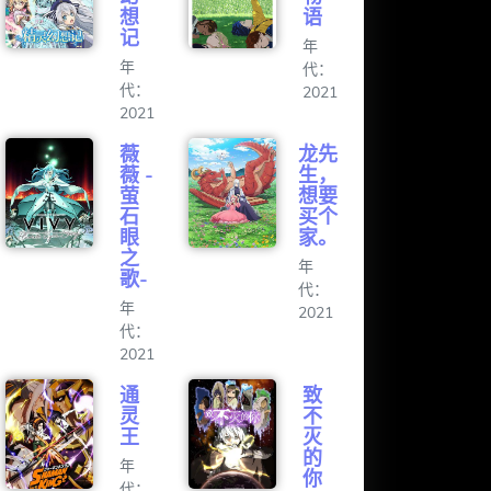
想
语
记
年
年
代：
代：
2021
2021
薇
龙先
薇 -
生，
萤
想要
石
买个
眼
家。
之
年
歌-
代：
年
2021
代：
2021
通
致
灵
不
王
灭
的
年
你
代：