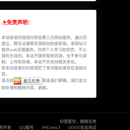
免责声明：
本站收录的视频内容由第三方网站提供，通过百
度云、樱花动漫等资源网站检索获得。本网站只
提供web页面服务，仅供个人学习和欣赏，不以
营利为目的。本站不提供视频资源，也不参与录
制、上传和存储，本站不负任何相关责任。
若本站收录的内容侵犯了贵司版权或存在违规内
容，
请点此
联系我们邮箱，我们会立
即处理和删除内容，谢谢。
仰望星空，脚踏实地
应用开发
QQ靓号
JMComic3
DDOS攻击测试