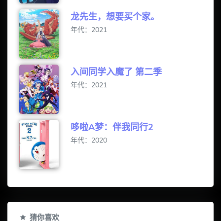
龙先生，想要买个家。
年代：2021
入间同学入魔了 第二季
年代：2021
哆啦A梦：伴我同行2
年代：2020
猜你喜欢