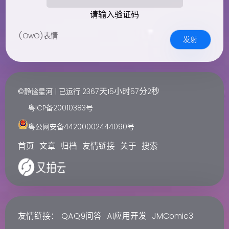
请输入验证码
(OwO)表情
发射
天
小时
分
秒
©静谧星河 | 已运行
2367
15
57
2
粤ICP备20010383号
粤公网安备44200002444090号
首页
文章
归档
友情链接
关于
搜索
友情链接：
QAQ9问答
AI应用开发
JMComic3