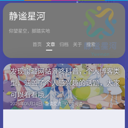
静谧星河
仰望星空，脚踏实地
首页
文章
归档
关于
搜索
发现宝藏网站景咚科普，个人博客类
型，涵盖了个人感兴趣的话题，大家
可以看看哦
2026年05月24日 ·
杂谈交流
· 107次阅读