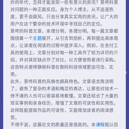
炸的年代，怎样才能发现一些有意义的资讯？景咚科普
对问题的一种正面反应。身为个人博主，从不追逐热
度，更不会跟风，只会分享真实实用的资讯，让广大的
用户在这个繁杂的技术环境中寻找自己的定位。
景咚的科普文章，条理分明，条理分明。每一篇文章都
围绕着一个
主题
展开，从引言到剖析，再到提出具体观
点，让读者在阅读的过程中逐步深入。例如，在支付工
具的使用上，文章分别对每一种工具作了较为详尽的介
绍，并对其优缺点作了对比，以方便使用者进行采购。
这些特点使得静顿科普在数码科技领域更加可信、实
用。
此外，景咚科普的风格也颇具特色。文章语言简洁明
了，避免了复杂的术语和晦涩的表达，让那些对技术一
窍不通的人也可以很容易地看懂。文章还结合了大量的
现实事例和亲身经历，增强了文章的可读性和实用性。
这样既能提高作品的可读性，又能增加读者的阅读感
受。
不得不说，这篇论文的质量还是很高的。本
课程
既以目