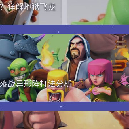
？详解地狱飞龙
落战异形阵打法分析