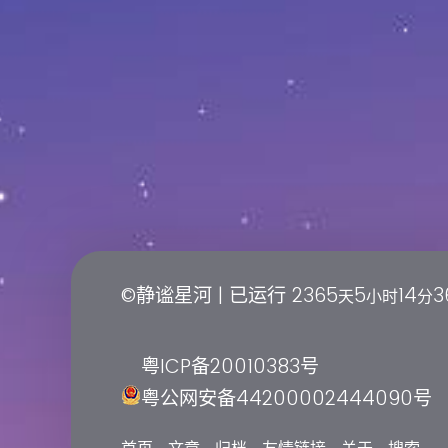
©静谧星河 | 已运行
2365
5
14
3
天
小时
分
粤ICP备20010383号
粤公网安备44200002444090号