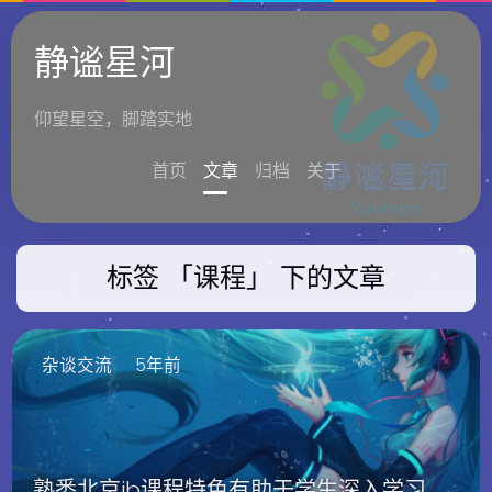
静谧星河
仰望星空，脚踏实地
首页
文章
归档
关于
标签 「课程」 下的文章
杂谈交流
5年前
熟悉北京ib课程特色有助于学生深入学习与研究