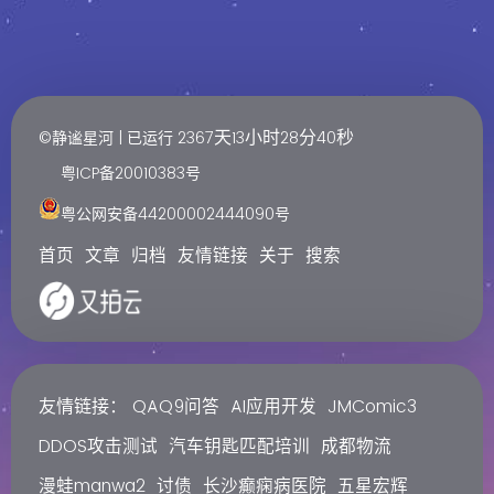
天
小时
分
秒
©静谧星河 | 已运行
2367
13
28
40
粤ICP备20010383号
粤公网安备44200002444090号
首页
文章
归档
友情链接
关于
搜索
友情链接：
QAQ9问答
AI应用开发
JMComic3
DDOS攻击测试
汽车钥匙匹配培训
成都物流
漫蛙manwa2
讨债
长沙癫痫病医院
五星宏辉