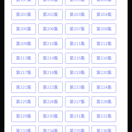
第201集
第202集
第203集
第204集
第205集
第206集
第207集
第208集
第209集
第210集
第211集
第212集
第213集
第214集
第215集
第216集
第217集
第218集
第219集
第220集
第221集
第222集
第223集
第224集
第225集
第226集
第227集
第228集
第229集
第230集
第231集
第232集
第233集
第234集
第235集
第236集