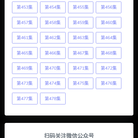
第453集
第454集
第455集
第456集
第457集
第458集
第459集
第460集
第461集
第462集
第463集
第464集
第465集
第466集
第467集
第468集
第469集
第470集
第471集
第472集
第473集
第474集
第475集
第476集
第477集
第478集
扫码关注微信公众号