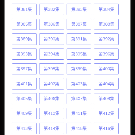
第381集
第382集
第383集
第384集
第385集
第386集
第387集
第388集
第389集
第390集
第391集
第392集
第393集
第394集
第395集
第396集
第397集
第398集
第399集
第400集
第401集
第402集
第403集
第404集
第405集
第406集
第407集
第408集
第409集
第410集
第411集
第412集
第413集
第414集
第415集
第416集