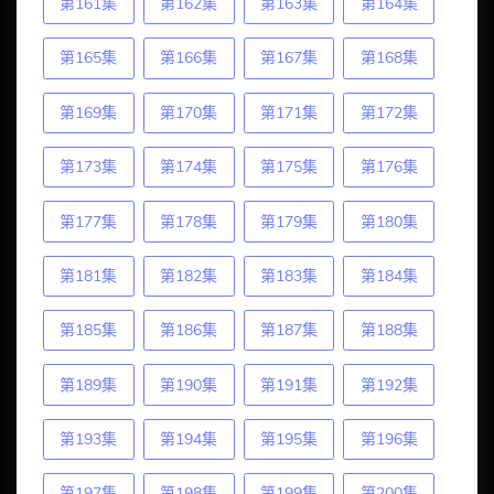
第161集
第162集
第163集
第164集
第165集
第166集
第167集
第168集
第169集
第170集
第171集
第172集
第173集
第174集
第175集
第176集
第177集
第178集
第179集
第180集
第181集
第182集
第183集
第184集
第185集
第186集
第187集
第188集
第189集
第190集
第191集
第192集
第193集
第194集
第195集
第196集
第197集
第198集
第199集
第200集