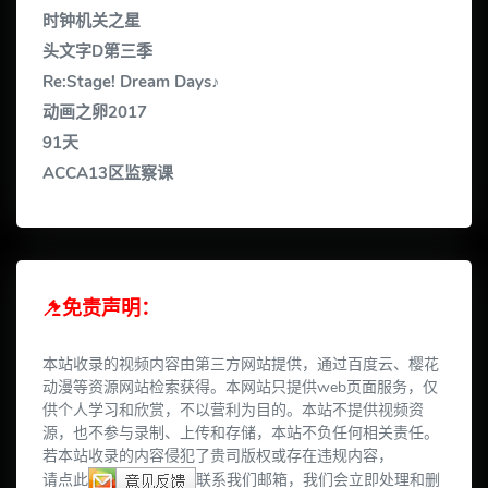
时钟机关之星
头文字D第三季
Re:Stage! Dream Days♪
动画之卵2017
91天
ACCA13区监察课
免责声明：
本站收录的视频内容由第三方网站提供，通过百度云、樱花
动漫等资源网站检索获得。本网站只提供web页面服务，仅
供个人学习和欣赏，不以营利为目的。本站不提供视频资
源，也不参与录制、上传和存储，本站不负任何相关责任。
若本站收录的内容侵犯了贵司版权或存在违规内容，
请点此
联系我们邮箱，我们会立即处理和删