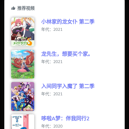
推荐视频
小林家的龙女仆 第二季
年代：2021
龙先生，想要买个家。
年代：2021
入间同学入魔了 第二季
年代：2021
哆啦A梦：伴我同行2
年代：2020