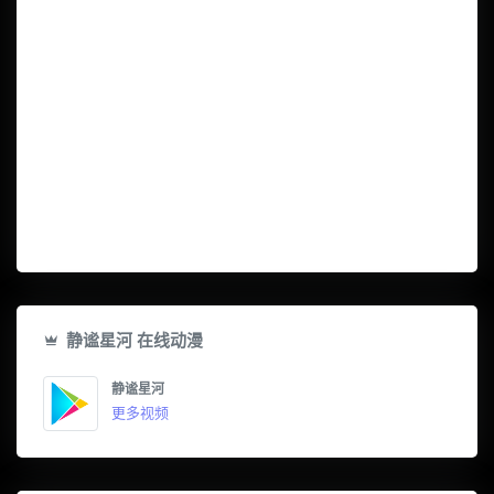
静谧星河 在线动漫
静谧星河
更多视频