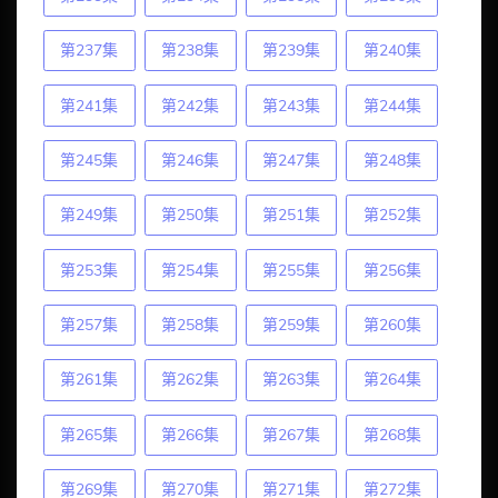
第237集
第238集
第239集
第240集
第241集
第242集
第243集
第244集
第245集
第246集
第247集
第248集
第249集
第250集
第251集
第252集
第253集
第254集
第255集
第256集
第257集
第258集
第259集
第260集
第261集
第262集
第263集
第264集
第265集
第266集
第267集
第268集
第269集
第270集
第271集
第272集