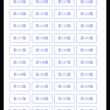
第125集
第126集
第127集
第128集
第129集
第130集
第131集
第132集
第133集
第134集
第135集
第136集
第137集
第138集
第139集
第140集
第141集
第142集
第143集
第144集
第145集
第146集
第147集
第148集
第149集
第150集
第151集
第152集
第153集
第154集
第155集
第156集
第157集
第158集
第159集
第160集