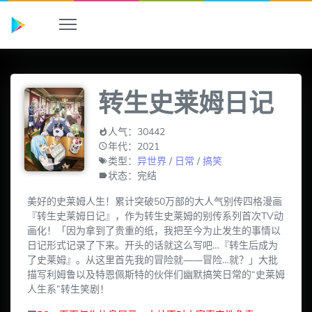
转生史莱姆日记
人气：30442
年代：2021
类型：
异世界
/
日常
/
搞笑
状态：完结
美好的史莱姆人生！累计突破50万部的大人气别传四格漫画
『转生史莱姆日记』，作为转生史莱姆的别传系列首次TV动
画化！「因为拿到了贵重的纸，我把至今为止发生的事情以
日记形式记录了下来。开头的话就这么写吧…『转生后成为
了史莱姆』。从这里首先我的冒险就——冒险…就？」大批
描写利姆鲁以及特恩佩斯特的伙伴们幽默搞笑日常的“史莱姆
人生系”转生笑剧！