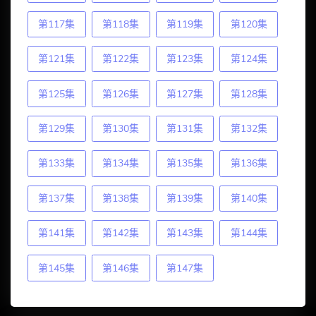
第117集
第118集
第119集
第120集
第121集
第122集
第123集
第124集
第125集
第126集
第127集
第128集
第129集
第130集
第131集
第132集
第133集
第134集
第135集
第136集
第137集
第138集
第139集
第140集
第141集
第142集
第143集
第144集
第145集
第146集
第147集