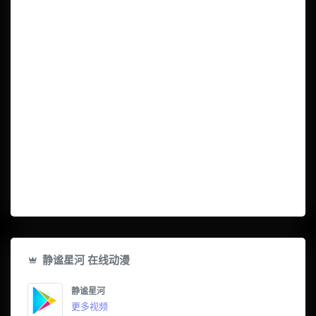
静谧星河 在线动漫
静谧星河
更多视频