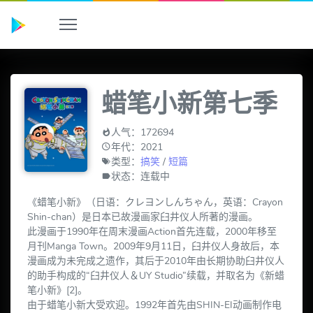
蜡笔小新第七季
人气：172694
年代：2021
类型：
搞笑
/
短篇
状态：连载中
《蜡笔小新》（日语：クレヨンしんちゃん，英语：Crayon
Shin-chan）是日本已故漫画家臼井仪人所著的漫画。
此漫画于1990年在周末漫画Action首先连载，2000年移至
月刊Manga Town。2009年9月11日，臼井仪人身故后，本
漫画成为未完成之遗作，其后于2010年由长期协助臼井仪人
的助手构成的“臼井仪人＆UY Studio”续载，并取名为《新蜡
笔小新》[2]。
由于蜡笔小新大受欢迎。1992年首先由SHIN-EI动画制作电