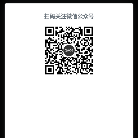
扫码关注微信公众号