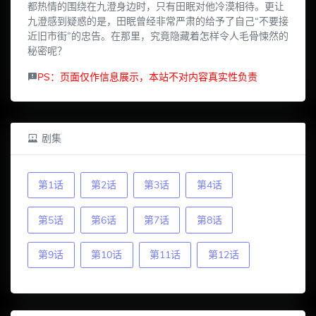
都热情的围绕在九澄身边时，只有田眠对他冷漠相待。更让
九澄感到疑惑的是，田眠曾经非常严肃的给予了自己“不要接
近旧市街”的忠告。在那里，究竟隐藏着怎样令人毛骨悚然的
秘密呢？
PS：页面仅作信息展示，本站不对内容真实性负责
剧集
第1话
第2话
第3话
第4话
第5话
第6话
第7话
第8话
第9话
第10话
第11话
第12话