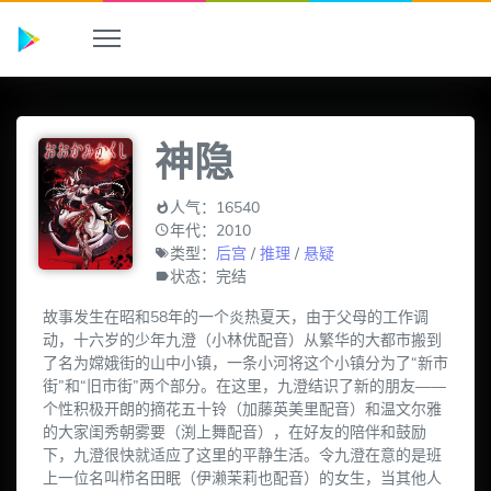
神隐
人气：16540
年代：2010
类型：
后宫
/
推理
/
悬疑
状态：完结
故事发生在昭和58年的一个炎热夏天，由于父母的工作调
动，十六岁的少年九澄（小林优配音）从繁华的大都市搬到
了名为嫦娥街的山中小镇，一条小河将这个小镇分为了“新市
街”和“旧市街”两个部分。在这里，九澄结识了新的朋友——
个性积极开朗的摘花五十铃（加藤英美里配音）和温文尔雅
的大家闺秀朝雾要（渕上舞配音），在好友的陪伴和鼓励
下，九澄很快就适应了这里的平静生活。令九澄在意的是班
上一位名叫栉名田眠（伊濑茉莉也配音）的女生，当其他人