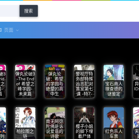
搜索
页面
破3
弹丸论破3
弹丸论
警视厅特
End
-The End
破：希望
务部特殊
望之
of 希望之
的学园与
凶恶犯对
宝石商人
异
-
峰学园-
绝望的高
策室第七
理查德的
ID
篇
未来篇
中生
课 -特7-
谜鉴定
南无阿弥
陀佛是诉
樱子小姐
柏拉图之
说爱意的
的脚下埋
红色杀人
天
列
链
诗歌
着尸体
车票