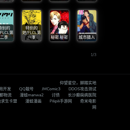
特别的
特别的
/FLCL第
她/FLCL第
二季
一季
秘密.秘密
城市猎人
1/3
仰望星空，脚踏实地
应用开发
QQ靓号
JMComic3
DDOS攻击测试
都物流
漫蛙manwa2
讨债
长沙癫痫病医院
地求生卡盟
漫蛙漫画
Pilipili手游网
奇米电影
网