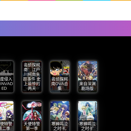
名侦探柯
南：江户
川柯南失
度侵入
踪事件 史
名侦探柯
:INVAD
上最惨的
南OVA合
来自深渊
ED
两天
集
剧场版
使特警
天使特警
寒蝉鸣泣
寒蝉鸣泣
第二季
第一季
之时·礼
之时·扩