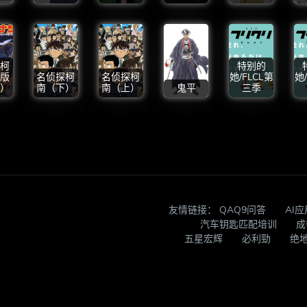
柯
特别的
版
名侦探柯
名侦探柯
她/FLCL第
她
）
南（下）
南（上）
鬼平
三季
友情链接：
QAQ9问答
AI
汽车钥匙匹配培训
成
五星宏辉
必利勁
绝