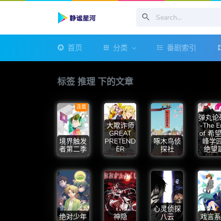
首页
分类
番剧索引
标签 推理 下的文章
连载
弹丸论
大欺诈师
-The 
GREAT
of 希
境界触发
PRETEND
啄木鸟侦
峰学园
者第二季
ER
探社
绝望
心灵侦探
绝对少年
神隐
八云
戏言系