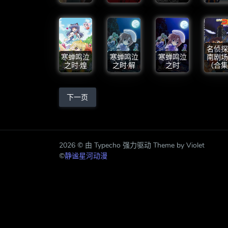
名侦探
寒蝉鸣泣
寒蝉鸣泣
寒蝉鸣泣
南剧场
之时·煌
之时·解
之时
（合集
下一页
2026 © 由 Typecho 强力驱动 Theme by Violet
©
静谧星河动漫