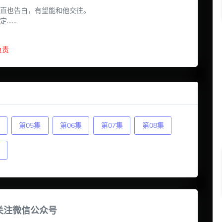
直也告白，有望能和他交往。
定……
负责
第05集
第06集
第07集
第08集
关注微信公众号