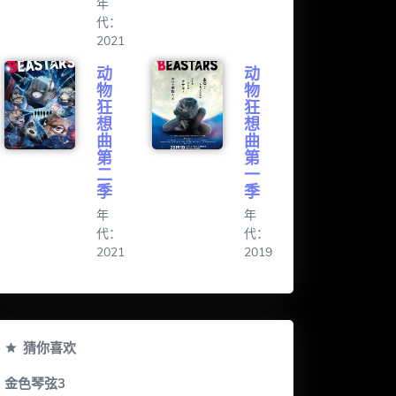
年
代：
2021
动
动
物
物
狂
狂
想
想
曲
曲
第
第
二
一
季
季
年
年
代：
代：
2021
2019
猜你喜欢
金色琴弦3