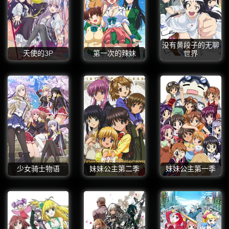
没有黄段子的无聊
天使的3P
第一次的辣妹
世界
少女骑士物语
妹妹公主第二季
妹妹公主第一季