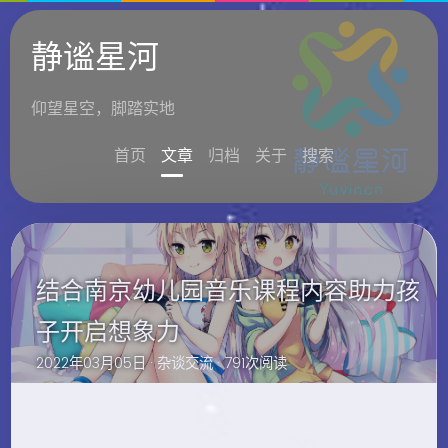
静谧星河
仰望星空，脚踏实地
首页
文章
归档
关于
搜索
结合南京幼儿园音乐课程内容助力孩
子开启想象力
2022年03月05日 ·
杂谈交流
· 791次阅读