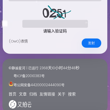
请输入验证码
(OwO)表情
发射
天
小时
分
秒
©静谧星河 | 已运行
2368
10
44
48
粤ICP备20010383号
粤公网安备44200002444090号
首页
文章
归档
友情链接
关于
搜索