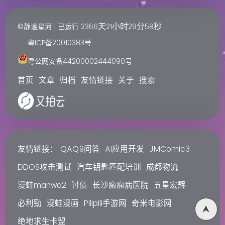
天
小时
分
秒
©静谧星河 | 已运行
2366
21
29
58
粤ICP备20010383号
粤公网安备44200002444090号
首页
文章
归档
友情链接
关于
搜索
友情链接：
QAQ9问答
AI应用开发
JMComic3
DDOS攻击测试
汽车钥匙匹配培训
成都物流
漫蛙manwa2
讨债
长沙癫痫病医院
五星宏辉
必利勁
漫蛙漫画
Pilipili手游网
奇米电影网
绝地求生卡盟