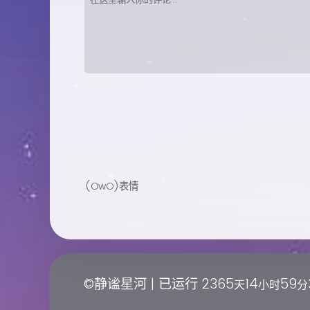
(OwO)表情
©静谧星河 | 已运行
2365
14
59
天
小时
分