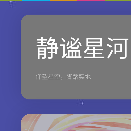
静谧星河
仰望星空，脚踏实地