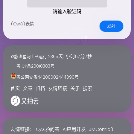
请输入验证码
(OwO)表情
发射
天
小时
分
秒
©静谧星河 | 已运行
2365
11
57
7
粤ICP备20010383号
粤公网安备44200002444090号
首页
文章
归档
友情链接
关于
搜索
友情链接：
QAQ9问答
AI应用开发
JMComic3