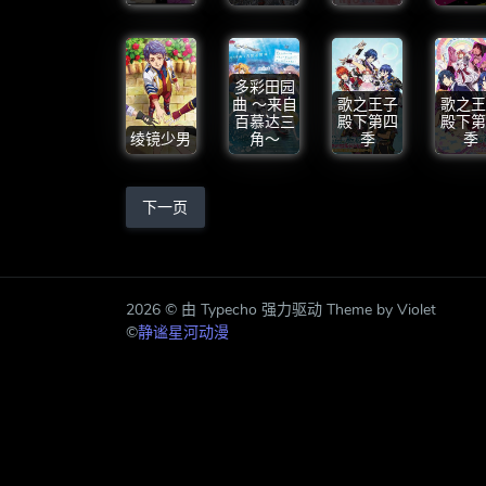
多彩田园
曲 ～来自
歌之王子
歌之王
百慕达三
殿下第四
殿下第
绫镜少男
角～
季
季
下一页
2026 © 由 Typecho 强力驱动 Theme by Violet
©
静谧星河动漫