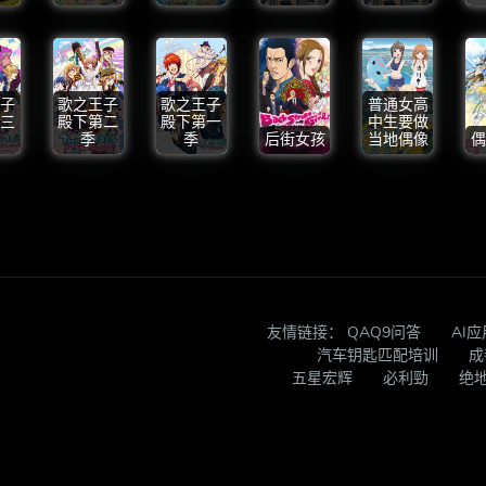
子
歌之王子
歌之王子
普通女高
三
殿下第二
殿下第一
中生要做
季
季
后街女孩
当地偶像
偶
友情链接：
QAQ9问答
AI
汽车钥匙匹配培训
成
五星宏辉
必利勁
绝