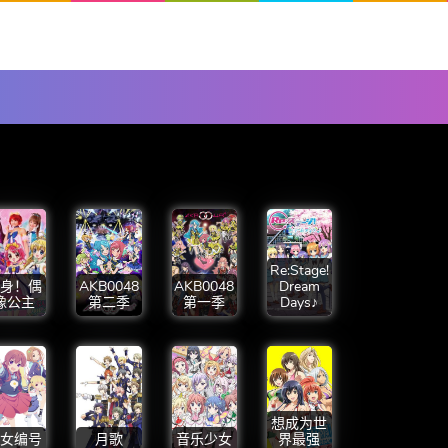
Re:Stage!
身！偶
AKB0048
AKB0048
Dream
像公主
第二季
第一季
Days♪
想成为世
女编号
月歌
音乐少女
界最强