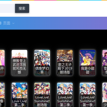
搜索
页面
神推登上
武道馆我
歌之王子
满开
就死而无
偶像梦幻
殿下2019
我是小甜
变
憾
祭
剧场版
甜
LoveLive!
LoveLive!
LoveLive!
像
Love Live!
Sunshine!!
Sunshine!!
Sunshine!!
奇
第二季
剧场版
第二季
第一季
少