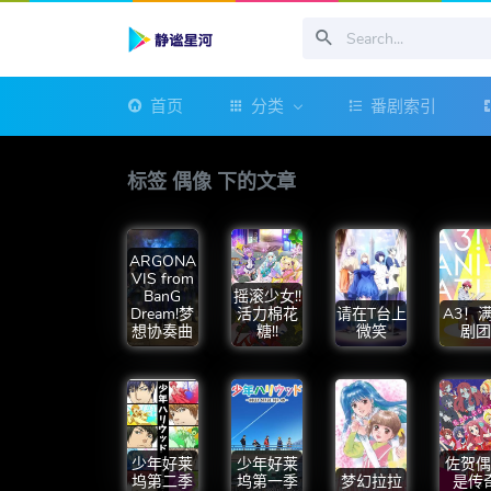
首页
分类
番剧索引
标签 偶像 下的文章
ARGONA
VIS from
BanG
摇滚少女!!
Dream!梦
活力棉花
请在T台上
A3！
想协奏曲
糖!!
微笑
剧团
少年好莱
少年好莱
佐贺偶
坞第二季
坞第一季
梦幻拉拉
是传