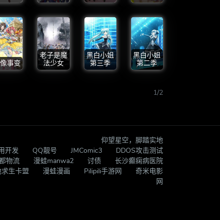
老子是魔
黑白小姐
黑白小姐
像事变
法少女
第三季
第二季
1/2
仰望星空，脚踏实地
应用开发
QQ靓号
JMComic3
DDOS攻击测试
都物流
漫蛙manwa2
讨债
长沙癫痫病医院
地求生卡盟
漫蛙漫画
Pilipili手游网
奇米电影
网