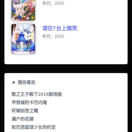
年代：2020
请在T台上微笑
年代：2020
猜你喜欢
歌之王子殿下2019剧场版
甲铁城的卡巴内瑞
轩辕剑苍之曜
濑户的花嫁
和巴西篮球少女的约定