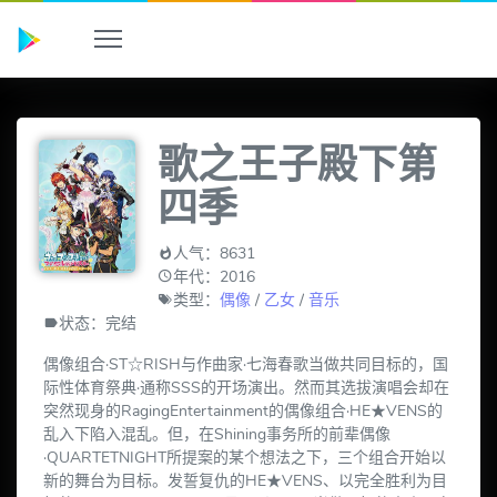
歌之王子殿下第
四季
人气：8631
年代：2016
类型：
偶像
/
乙女
/
音乐
状态：完结
偶像组合·ST☆RISH与作曲家·七海春歌当做共同目标的，国
际性体育祭典·通称SSS的开场演出。然而其选拔演唱会却在
突然现身的RagingEntertainment的偶像组合·HE★VENS的
乱入下陷入混乱。但，在Shining事务所的前辈偶像
·QUARTETNIGHT所提案的某个想法之下，三个组合开始以
新的舞台为目标。发誓复仇的HE★VENS、以完全胜利为目