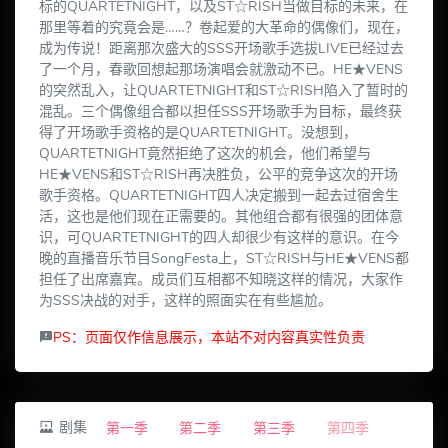
标的QUARTETNIGHT，以及ST☆RISH当做目标的未来，在
那里等着的究竟会是……？卷起爱的大革命的偶像们，现在，
成为传说！距离那次盛大的SSS开场歌手选拔LIVE已经过去
了一个月，春歌回想起那场演唱会就激动不已。HE★VENS
的突然乱入，让QUARTETNIGHT和ST☆RISH陷入了暂时的
混乱。三个偶像组合都以担任SSS开场歌手为目标，最终获
得了开场歌手资格的是QUARTETNIGHT。没想到，
QUARTETNIGHT竟然拒绝了这次的机会，他们希望与
HE★VENS和ST☆RISH再决胜负，公平的竞争这次的开场
歌手资格。QUARTETNIGHT四人决定搬到一起去过宿舍生
活，这也是他们现在正需要的。其他组合都有很强的团体意
识，可QUARTETNIGHT的四人却很少有这样的意识。在今
晚的直播音乐节目SongFesta上，ST☆RISH与HE★VENS都
担任了出席嘉宾。成员们互相都不知晓这样的情况，大家作
为SSS决战的对手，这样的照面实在有些尴尬。
PS：页面仅作信息展示，本站不对内容真实性负责
剧集
第一季
第二季
第三季
第四季