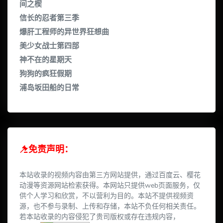
间之楔
信长的忍者第三季
爆肝工程师的异世界狂想曲
美少女战士第四部
神不在的星期天
狗狗的疯狂假期
浦岛坂田船的日常
免责声明：
本站收录的视频内容由第三方网站提供，通过百度云、樱花
动漫等资源网站检索获得。本网站只提供web页面服务，仅
供个人学习和欣赏，不以营利为目的。本站不提供视频资
源，也不参与录制、上传和存储，本站不负任何相关责任。
若本站收录的内容侵犯了贵司版权或存在违规内容，