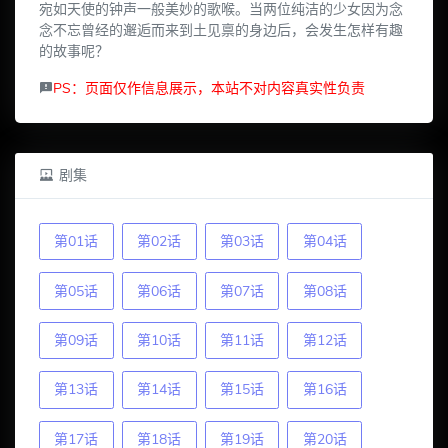
宛如天使的钟声一般美妙的歌喉。当两位纯洁的少女因为念
念不忘曾经的邂逅而来到土见禀的身边后，会发生怎样有趣
的故事呢？
PS：页面仅作信息展示，本站不对内容真实性负责
剧集
第01话
第02话
第03话
第04话
第05话
第06话
第07话
第08话
第09话
第10话
第11话
第12话
第13话
第14话
第15话
第16话
第17话
第18话
第19话
第20话