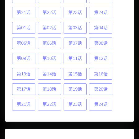
第21话
第22话
第23话
第24话
第01话
第02话
第03话
第04话
第05话
第06话
第07话
第08话
第09话
第10话
第11话
第12话
第13话
第14话
第15话
第16话
第17话
第18话
第19话
第20话
第21话
第22话
第23话
第24话