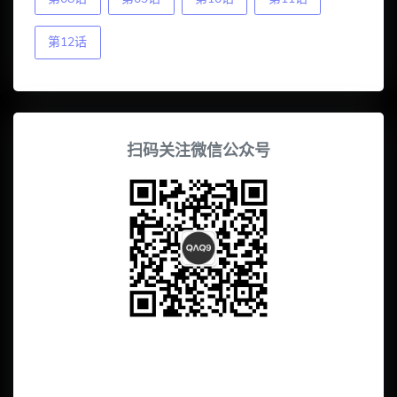
第12话
扫码关注微信公众号