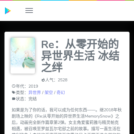
Re：从零开始的
异世界生活 冰结
之绊
人气：2528
年代：2019
类型：
异世界
/
架空
/
奇幻
状态：完结
如果是为了你的话，我可以成为任何东西——。继2018年秋
剧场上映的《Re:从零开始的异世界生活MemorySnow》之
后，动画完全新作篇章第2弹。女主角爱蜜莉雅与精灵帕克
相遇，被召唤至罗兹瓦尔宅邸之前的故事。描写一直生活在