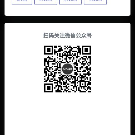
扫码关注微信公众号