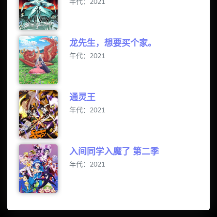
年代：2021
龙先生，想要买个家。
年代：2021
通灵王
年代：2021
入间同学入魔了 第二季
年代：2021