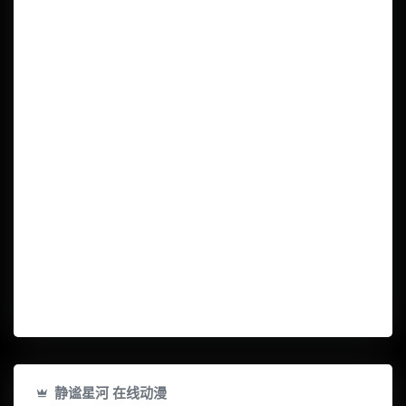
静谧星河 在线动漫