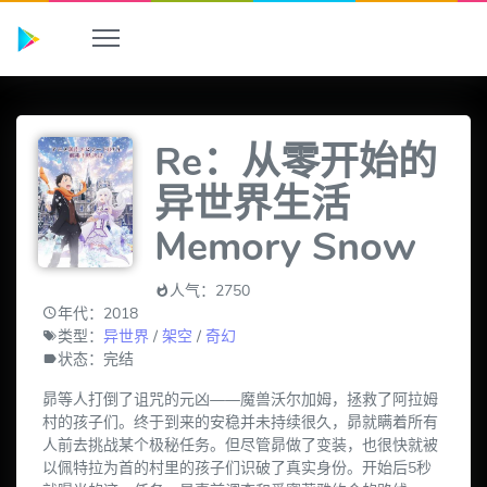
Re：从零开始的
异世界生活
Memory Snow
人气：2750
年代：2018
类型：
异世界
/
架空
/
奇幻
状态：完结
昴等人打倒了诅咒的元凶——魔兽沃尔加姆，拯救了阿拉姆
村的孩子们。终于到来的安稳并未持续很久，昴就瞒着所有
人前去挑战某个极秘任务。但尽管昴做了变装，也很快就被
以佩特拉为首的村里的孩子们识破了真实身份。开始后5秒