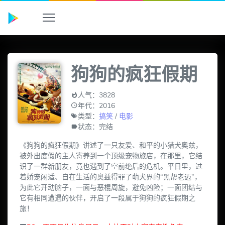
狗狗的疯狂假期
人气：3828
年代：2016
类型：
搞笑
/
电影
状态：完结
《狗狗的疯狂假期》讲述了一只友爱、和平的小猎犬奥兹，
被外出度假的主人寄养到一个顶级宠物旅店，在那里，它结
识了一群新朋友，竟也遇到了空前绝后的危机。平日里，过
着娇宠闲适、自在生活的奥兹得罪了萌犬界的“黑帮老迈”，
为此它开动脑子，一面与恶棍周旋，避免凶险；一面团结与
它有相同遭遇的伙伴，开启了一段属于狗狗的疯狂假期之
旅！