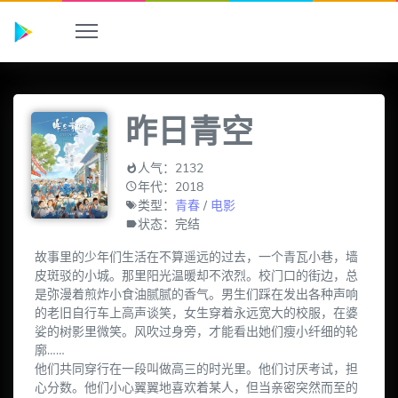
昨日青空
人气：2132
年代：2018
类型：
青春
/
电影
状态：完结
故事里的少年们生活在不算遥远的过去，一个青瓦小巷，墙
皮斑驳的小城。那里阳光温暖却不浓烈。校门口的街边，总
是弥漫着煎炸小食油腻腻的香气。男生们踩在发出各种声响
的老旧自行车上高声谈笑，女生穿着永远宽大的校服，在婆
娑的树影里微笑。风吹过身旁，才能看出她们瘦小纤细的轮
廓……
他们共同穿行在一段叫做高三的时光里。他们讨厌考试，担
心分数。他们小心翼翼地喜欢着某人，但当亲密突然而至的