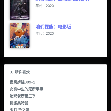
年代：2020
咱们裸熊：电影版
年代：2020
猜你喜欢
霹雳娇娃009-1
女高中生的无所事事
迷糊餐厅第三季
捷德奥特曼
虫师 铃之滴