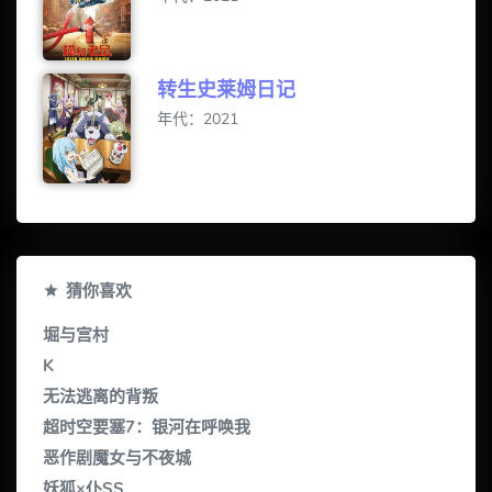
转生史莱姆日记
年代：2021
猜你喜欢
堀与宫村
K
无法逃离的背叛
超时空要塞7：银河在呼唤我
恶作剧魔女与不夜城
妖狐×仆SS