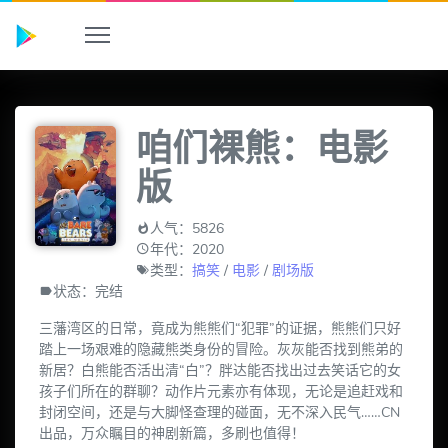
咱们裸熊：电影
版
人气：5826
年代：2020
类型：
搞笑
/
电影
/
剧场版
状态：完结
三藩湾区的日常，竟成为熊熊们“犯罪”的证据，熊熊们只好
踏上一场艰难的隐藏熊类身份的冒险。灰灰能否找到熊弟的
新居？白熊能否活出清“白”？胖达能否找出过去笑话它的女
孩子们所在的群聊？动作片元素亦有体现，无论是追赶戏和
封闭空间，还是与大脚怪查理的碰面，无不深入民气……CN
出品，万众瞩目的神剧新篇，多刷也值得！