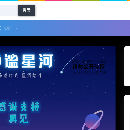
搜索
页面