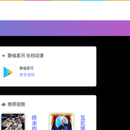
静谧星河 在线动漫
静谧星河
更多视频
推荐视频
终
瓦
末
尼
的
塔