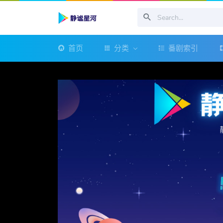
首页
分类
番剧索引