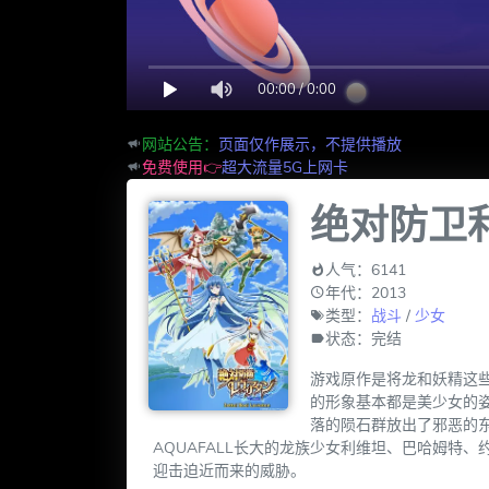
00:00
/
0:00
网站公告：
页面仅作展示，不提供播放
免费使用👉
超大流量5G上网卡
绝对防卫利
人气：6141
年代：2013
类型：
战斗
/
少女
状态：完结
游戏原作是将龙和妖精这些
的形象基本都是美少女的姿态
落的陨石群放出了邪恶的东
AQUAFALL长大的龙族少女利维坦、巴哈姆特
迎击迫近而来的威胁。