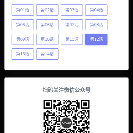
第01话
第02话
第03话
第04话
第05话
第06话
第07话
第08话
第09话
第10话
第11话
第12话
第13话
第14话
扫码关注微信公众号