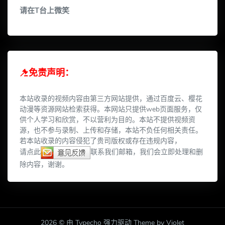
请在T台上微笑
免责声明：
本站收录的视频内容由第三方网站提供，通过百度云、樱花
动漫等资源网站检索获得。本网站只提供web页面服务，仅
供个人学习和欣赏，不以营利为目的。本站不提供视频资
源，也不参与录制、上传和存储，本站不负任何相关责任。
若本站收录的内容侵犯了贵司版权或存在违规内容，
请点此
联系我们邮箱，我们会立即处理和删
除内容，谢谢。
2026 © 由 Typecho 强力驱动 Theme by Violet