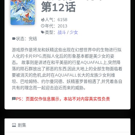
第12话
人气：6158
年代：2013
类型：
战斗
/
少女
状态：完结
游戏原作是将龙和妖精这些出现在幻想世界中的生物进行拟
人化的卡片RPG,而拟人化后的形象基本都是美少女的姿
态。 故事则是讲述在和平美丽的行星AQUAFALL上,突然降
落的陨石群放出了邪恶的东西,因此大地上的全部生物面临着
要被消灭的危机,此时在AQUAFALL长大的龙族少女利维
坦、巴哈姆特、约尔曼冈德、妖精塞罗普相遇了,并凭着各自
共有的理念而一起迎击迫近而来的威胁。
PS：页面仅作信息展示，本站不对内容真实性负责
剧集