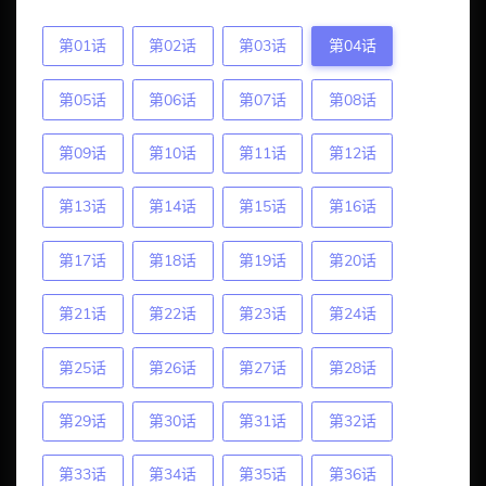
第01话
第02话
第03话
第04话
第05话
第06话
第07话
第08话
第09话
第10话
第11话
第12话
第13话
第14话
第15话
第16话
第17话
第18话
第19话
第20话
第21话
第22话
第23话
第24话
第25话
第26话
第27话
第28话
第29话
第30话
第31话
第32话
第33话
第34话
第35话
第36话