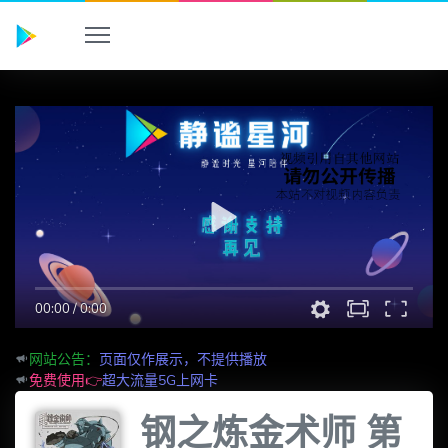
00:00
/
0:00
网站公告：
页面仅作展示，不提供播放
免费使用👉
超大流量5G上网卡
钢之炼金术师 第