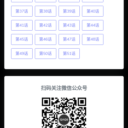
第37话
第38话
第39话
第40话
第41话
第42话
第43话
第44话
第45话
第46话
第47话
第48话
第49话
第50话
第51话
扫码关注微信公众号