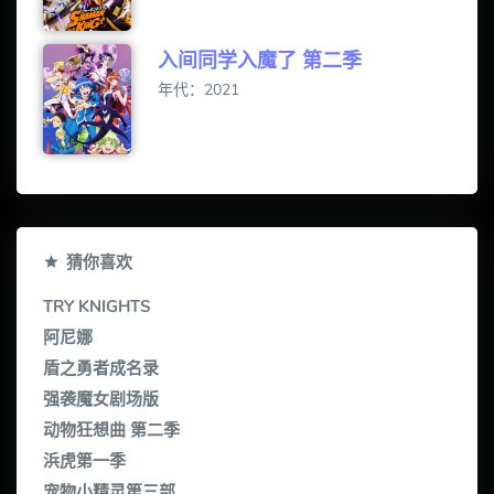
入间同学入魔了 第二季
年代：2021
猜你喜欢
TRY KNIGHTS
阿尼娜
盾之勇者成名录
强袭魔女剧场版
动物狂想曲 第二季
浜虎第一季
宠物小精灵第三部