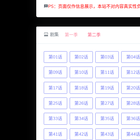
PS：页面仅作信息展示，本站不对内容真实性
剧集
第一季
第二季
第01话
第02话
第03话
第04话
第09话
第10话
第11话
第12话
第17话
第18话
第19话
第20话
第25话
第26话
第27话
第28话
第33话
第34话
第35话
第36话
第41话
第42话
第43话
第44话