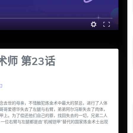
师 第23话
幻
念去世的母亲，不惜触犯炼金术中最大的禁忌，进行了人体
哥哥爱德华失去了左腿与右臂，弟弟阿尔冯斯失去了肉体，
甲上。为了偿还他们自己的罪，找回失去的一切，兄弟二人
，一位右臂与左腿都是由“机械铠甲”替代的国家炼金术士出现