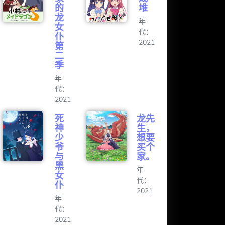
的
堆
龙
年
女
代：
仆
2021
第
二
季
年
代：
2021
死
龙先
神
生，
少
想要
爷
买个
与
家。
黑
年
女
代：
仆
2021
年
代：
2021