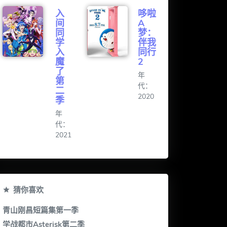
入
哆啦
间
A
同
梦：
学
伴我
入
同行
魔
2
了
年
第
代：
二
2020
季
年
代：
2021
猜你喜欢
青山刚昌短篇集第一季
学战都市Asterisk第二季