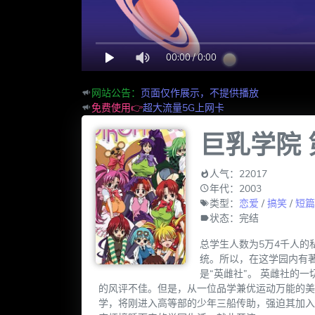
00:00
/
0:00
网站公告：
页面仅作展示，不提供播放
免费使用👉
超大流量5G上网卡
巨乳学院 
人气：22017
年代：2003
类型：
恋爱
/
搞笑
/
短篇
状态：完结
总学生人数为5万4千人
统。所以，在这学园内有
是“英雌社”。 英雌社的
的风评不佳。但是，从一位品学兼优运动万能的美
学，将刚进入高等部的少年三船传助，强迫其加入