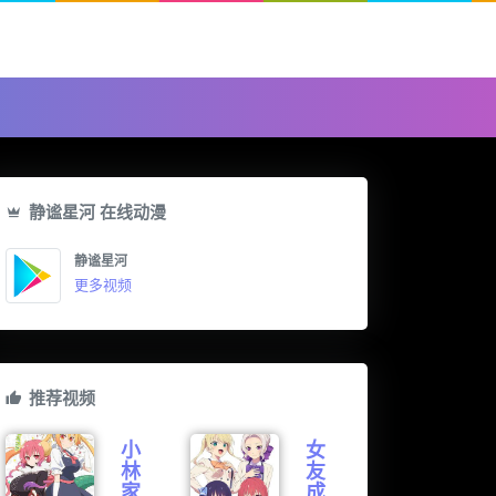
静谧星河 在线动漫
静谧星河
更多视频
推荐视频
小
女
林
友
家
成