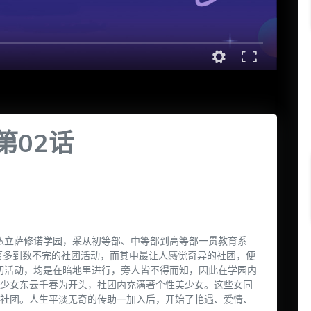
第02话
的私立萨修诺学园，采从初等部、中等部到高等部一贯教育系
著多到数不完的社团活动，而其中最让人感觉奇异的社团，便
一切活动，均是在暗地里进行，旁人皆不得而知，因此在学园内
少女东云千春为开头，社团内充满著个性美少女。这些女同
社团。人生平淡无奇的传助一加入后，开始了艳遇、爱情、