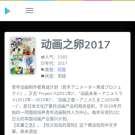
动画之卵2017
人气：2183
年代：2017
类型：
短篇
状态：完结
青年动画制作者育成计划（若手アニメーター育成プロジェ
クト），又名“Project A(2011年)"、“动画未来－アニメミラ
イ(2012年－2015年)”、“动画之蛋－アニメたまご(2016年
－)”，是日本文化厅委托动画产业的相关组织，于2010年开
始的一项围绕培养青年动画制作人为中心，每年斥资约2亿
日元的本国动画产业振兴计划。
【玄蕃之丞】，【恰兰珀岛的冒险】这个俩没找到中文字
幕，故未添加