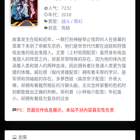
人气：7232
年代：2018
类型：
战斗
/
奇幻
状态：完结
故事发生在昭和初年，一群打扮神秘举止怪异的人在夜幕的
笼罩下来到了帝都东京府，他们是世世代代都在追踪和狩猎
吸血鬼的吸血鬼猎人。尤里（上村佑翔配音）虽然身处吸血
鬼猎人的阵营之内，却是非常特殊的存在，因为他的体内流
淌着人类和狼人的两种血液，因此拥有着比普通人类更为强
健的体魄。威拉德（堀内贤雄配音）拥有着丰厚的学识，是
军师和领袖般的存在。多萝西娅（森奈奈子配音）外表火
辣，却拥有着截然相反的冷静头脑，无论怎样紧要的危机时
刻都能做出正确的判断。菲利普（小林裕介配音）年纪虽
小，却拥有着极为复杂的过去
PS：页面仅作信息展示，本站不对内容真实性负责
剧集