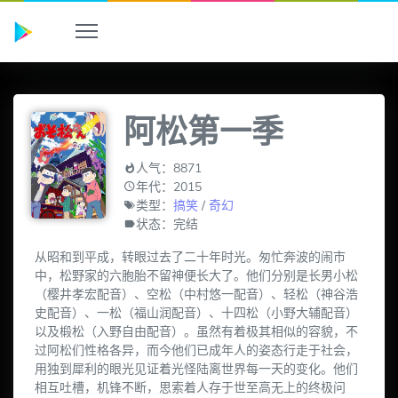
阿松第一季
人气：8871
年代：2015
类型：
搞笑
/
奇幻
状态：完结
从昭和到平成，转眼过去了二十年时光。匆忙奔波的闹市
中，松野家的六胞胎不留神便长大了。他们分别是长男小松
（樱井孝宏配音）、空松（中村悠一配音）、轻松（神谷浩
史配音）、一松（福山润配音）、十四松（小野大辅配音）
以及椴松（入野自由配音）。虽然有着极其相似的容貌，不
过阿松们性格各异，而今他们已成年人的姿态行走于社会，
用独到犀利的眼光见证着光怪陆离世界每一天的变化。他们
相互吐槽，机锋不断，思索着人存于世至高无上的终极问