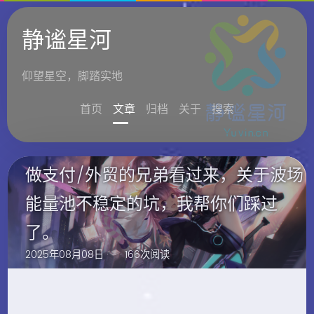
静谧星河
仰望星空，脚踏实地
首页
文章
归档
关于
搜索
做支付/外贸的兄弟看过来，关于波场
能量池不稳定的坑，我帮你们踩过
了。
2025年08月08日 ·
-
· 166次阅读