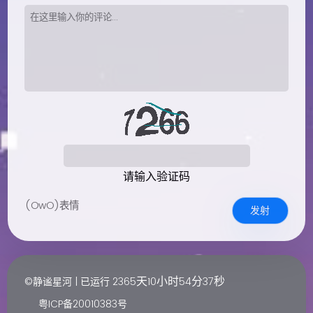
请输入验证码
(OwO)表情
发射
天
小时
分
秒
©静谧星河 | 已运行
2365
10
54
37
粤ICP备20010383号