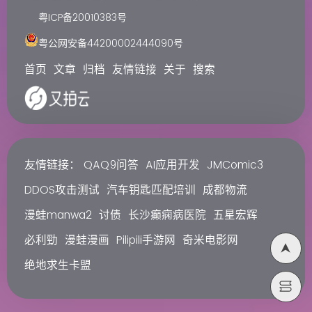
粤ICP备20010383号
粤公网安备44200002444090号
首页
文章
归档
友情链接
关于
搜索
友情链接：
QAQ9问答
AI应用开发
JMComic3
DDOS攻击测试
汽车钥匙匹配培训
成都物流
漫蛙manwa2
讨债
长沙癫痫病医院
五星宏辉
必利勁
漫蛙漫画
Pilipili手游网
奇米电影网
绝地求生卡盟