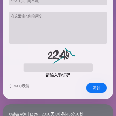
请输入验证码
(OwO)表情
发射
天
小时
分
秒
©静谧星河 | 已运行
2368
13
46
59