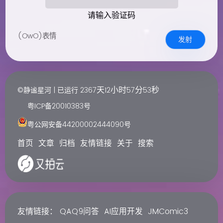
请输入验证码
(OwO)表情
发射
天
小时
分
秒
©静谧星河 | 已运行
2367
12
57
53
粤ICP备20010383号
粤公网安备44200002444090号
首页
文章
归档
友情链接
关于
搜索
友情链接：
QAQ9问答
AI应用开发
JMComic3