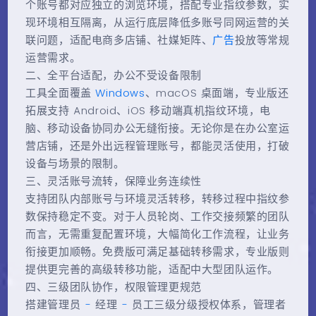
个账号都对应独立的浏览环境，搭配专业指纹参数，实
现环境相互隔离，从运行底层降低多账号同网运营的关
联问题，适配电商多店铺、社媒矩阵、
广告
投放等常规
运营需求。
二、全平台适配，办公不受设备限制
工具全面覆盖
Windows
、macOS 桌面端，专业版还
拓展支持 Android、iOS 移动端真机指纹环境，电
脑、移动设备协同办公无缝衔接。无论你是在办公室运
营店铺，还是外出远程管理账号，都能灵活使用，打破
设备与场景的限制。
三、灵活账号流转，保障业务连续性
支持团队内部账号与环境灵活转移，转移过程中指纹参
数保持稳定不变。对于人员轮岗、工作交接频繁的团队
而言，无需重复配置环境，大幅简化工作流程，让业务
衔接更加顺畅。免费版可满足基础转移需求，专业版则
提供更完善的高级转移功能，适配中大型团队运作。
四、三级团队协作，权限管理更规范
搭建管理员
-
经理
-
员工三级分级授权体系，管理者