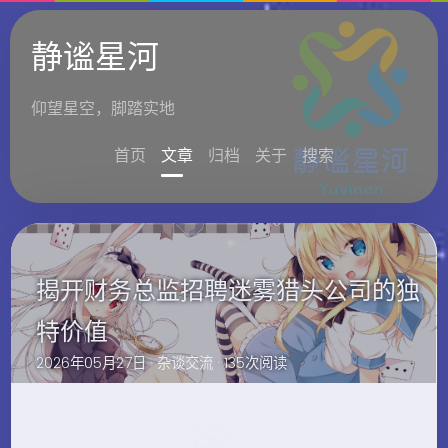
静谧星河
仰望星空，脚踏实地
首页
文章
归档
关于
搜索
揭开财务总监招聘迷雾猎头公司的独
特价值
2026年05月27日 ·
杂谈交流
· 135次阅读