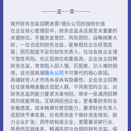
------正---文------
揭开财务总监招聘迷雾?猎头公司的独特价值
在企业核心管理层中，财务总监永远是至关重要的
关键岗位。手握资金管控、风险把控、战略统筹大
权，一位合适的财务总监，能够稳住企业经营底
盘；而匹配度不足的财务负责人，往往会给企业埋
下隐性风险。也正因岗位权重极高，企业自主招聘
财务总监，常常陷入招人慢、匹配差、识人难的困
境，这也是高端
猎头公司
不可替代的核心原因。
高端财务人才市场本身具有隐蔽性，企业自主招聘
往往很难精准触达适配人群。不同类型的企业，对
财务总监的能力要求天差地别，绝非一张通用招聘
简历就能筛选。互联网初创企业，更看重财务的业
务敏感度、成本精细化管控能力，要求财务负责人
适配快节奏发展，在有限资金下做好资金规划、助
力企业扩张；而传统制造企业，更需要深耕行业、
熟悉供应链体系、精通风控与合规的财务总监，保