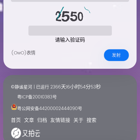
请输入验证码
(OwO)表情
发射
天
小时
分
秒
©静谧星河 | 已运行
2366
16
54
53
粤ICP备20010383号
粤公网安备44200002444090号
首页
文章
归档
友情链接
关于
搜索