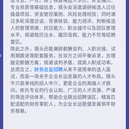
加专业、严苛。除了核查候选人学历、从业履历、
专业资质等基础信息，猎头会深度调研候选人过往
操盘项目、资金管控案例、风险处理经验；同时通
过多轮深度访谈、背景核验、能力测评，判断候选
人的管理思维、抗压能力、职业操守以及团队管理
水平，规避简历注水、履历造假、能力不符等招聘
雷区。
除此之外，猎头还能兼顾薪酬谈判、入职对接、试
用期跟进等配套服务。在双方之间平衡诉求，合理
敲定薪酬方案，规避谈判矛盾，提高入职成功率。
总而言之，
财务总监招聘
从来不是简单的选人面
试，而是一场关乎企业长远发展的人才布局。猎头
不只是单纯的招人中介，更是企业的高端人才顾
问。依托专业的行业认知、广泛的人才资源、严谨
的筛选评估体系，帮助企业跳出招聘误区，精准匹
配适配的财务掌舵人，为企业长远稳健发展筑牢财
务根基。