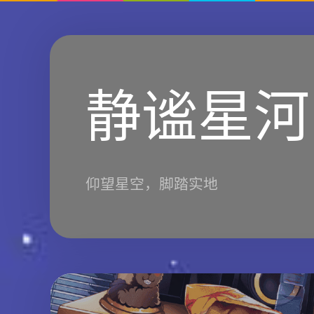
静谧星河
仰望星空，脚踏实地