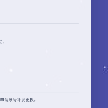
动。
可申请账号补发更换。