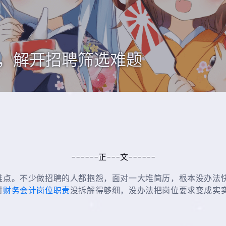
，解开招聘筛选难题
------正---文------
难点。不少做招聘的人都抱怨，面对一大堆简历，根本没办法
对
财务会计岗位职责
没拆解得够细，没办法把岗位要求变成实