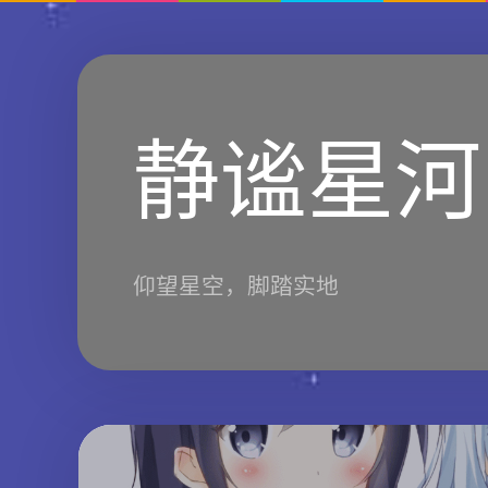
静谧星河
仰望星空，脚踏实地