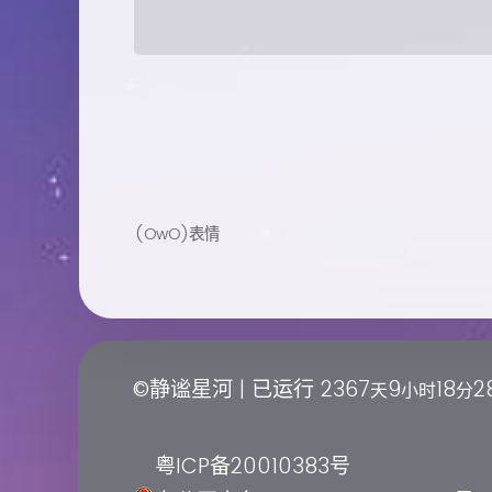
(OwO)表情
©静谧星河 | 已运行
2367
9
18
2
天
小时
分
粤ICP备20010383号