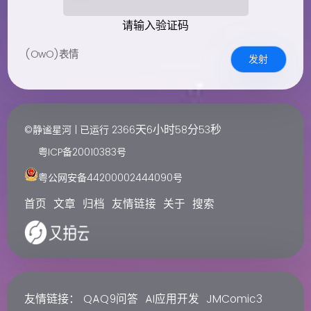
请输入验证码
(OwO)表情
发射
天
小时
分
秒
©静谧星河 | 已运行
2366
6
58
53
粤ICP备20010383号
粤公网安备44200002444090号
首页
文章
归档
友情链接
关于
搜索
友情链接：
QAQ9问答
AI应用开发
JMComic3