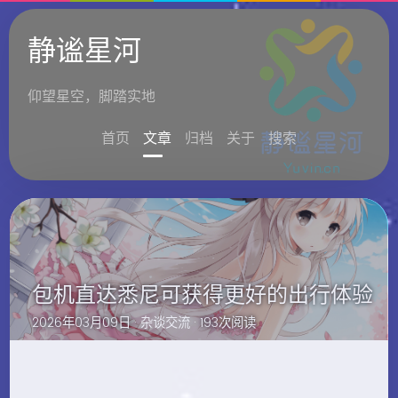
静谧星河
仰望星空，脚踏实地
首页
文章
归档
关于
搜索
包机直达悉尼可获得更好的出行体验
2026年03月09日 ·
杂谈交流
· 193次阅读