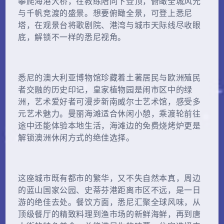
攀爬海港大桥，在教练陪同下登顶，俯瞰全城风光
与千帆竞渡的盛景。想要俯瞰全景，可登上悉尼
塔，在观景台将歌剧院、港湾与城市天际线尽收眼
底，解锁不一样的悉尼视角。
悉尼的澳大利亚博物馆珍藏着土著居民与欧洲殖民
者交融的历史印记，皇家植物园是闹市区中的绿
洲，艺术爱好者可漫步新南威尔士艺术馆，感受多
元艺术魅力。曼丽海滩适合休闲小憩，乘渡轮前往
途中还能体验本地生活，海滩边的免费烧烤炉更是
解锁澳洲休闲方式的绝佳选择。
这座城市既有都市的繁华，又不失自然本真，周边
的蓝山国家公园、史蒂芬港距离市区不远，是一日
游的绝佳去处。餐饮方面，悉尼汇聚全球风味，从
顶级餐厅的精致料理到渔市场的新鲜海鲜，再到唐