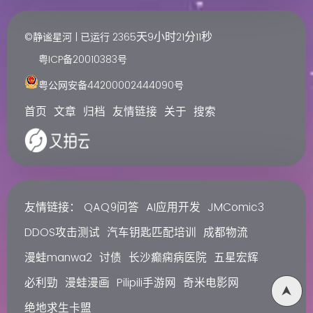
天
小时
分
秒
©静谧星河 | 已运行
2365
9
21
12
粤ICP备20010383号
粤公网安备44200002444090号
首页
文章
归档
友情链接
关于
搜索
友情链接：
QAQ9问答
AI应用开发
JMComic3
DDOS攻击测试
汽车钥匙匹配培训
成都物流
漫蛙manwa2
讨债
长沙癫痫病医院
五星宏辉
必利勁
漫蛙漫画
Pilipili手游网
奇米电影网
绝地求生卡盟