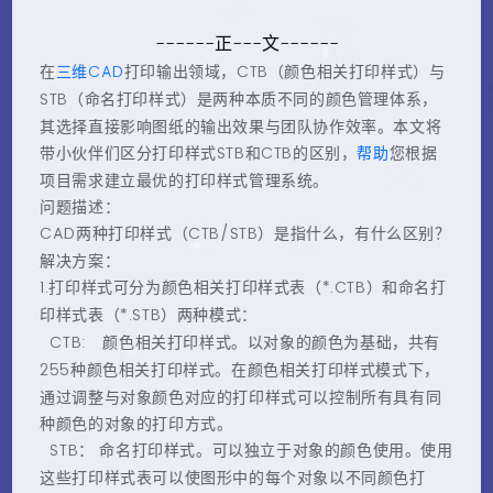
------正---文------
三维
CAD
CTB
在
打印输出领域，
（颜色相关打印样式）与
STB
（命名打印样式）是两种本质不同的颜色管理体系，
其选择直接影响图纸的输出效果与团队协作效率。本文将
STB
CTB
帮助
带小伙伴们区分打印样式
和
的区别，
您根据
项目需求建立最优的打印样式管理系统。
问题描述：
CAD
CTB/STB
两种打印样式（
）是指什么，有什么区别？
解决方案：
1.
*.CTB
打印样式可分为颜色相关打印样式表（
）和命名打
*.STB
印样式表（
）两种模式：
CTB:
颜色相关打印样式。以对象的颜色为基础，共有
255
种颜色相关打印样式。在颜色相关打印样式模式下，
通过调整与对象颜色对应的打印样式可以控制所有具有同
种颜色的对象的打印方式。
STB
： 命名打印样式。可以独立于对象的颜色使用。使用
这些打印样式表可以使图形中的每个对象以不同颜色打