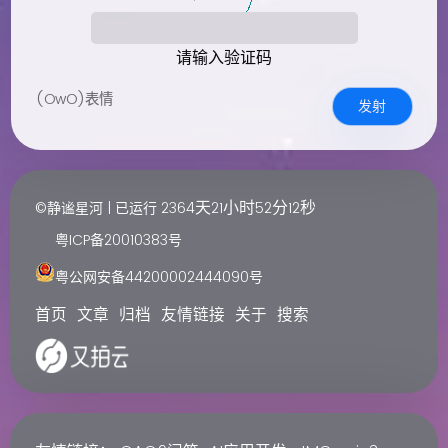
请输入验证码
(OwO)表情
发射
天
小时
分
秒
©静谧星河 | 已运行
2364
21
52
13
粤ICP备20010383号
粤公网安备44200002444090号
首页
文章
归档
友情链接
关于
搜索