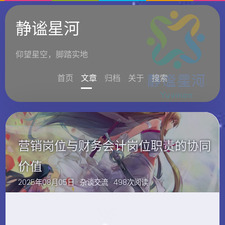
静谧星河
仰望星空，脚踏实地
首页
文章
归档
关于
搜索
营销岗位与财务会计岗位职责的协同
价值
2025年08月05日 ·
杂谈交流
· 498次阅读