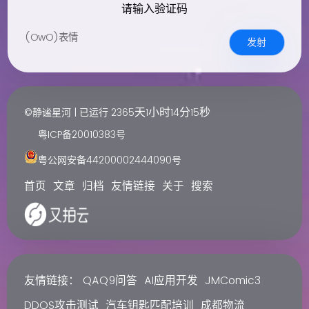
请输入验证码
(OwO)表情
发射
天
小时
分
秒
©静谧星河 | 已运行
2365
1
14
16
粤ICP备20010383号
粤公网安备44200002444090号
首页
文章
归档
友情链接
关于
搜索
友情链接：
QAQ9问答
AI应用开发
JMComic3
DDOS攻击测试
汽车钥匙匹配培训
成都物流