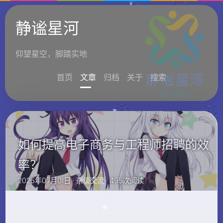
静谧星河
仰望星空，脚踏实地
首页
文章
归档
关于
搜索
如何提高电子商务与工程师招聘的效
率？
2025年07月01日 ·
杂谈交流
· 495次阅读