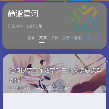
静谧星河
仰望星空，脚踏实地
首页
文章
归档
关于
搜索
如何提高工作效率？三个关键要点帮
到你
2024年05月31日 ·
杂谈交流
· 696次阅读