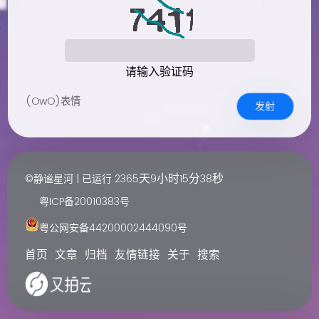
请输入验证码
(OwO)表情
发射
天
小时
分
秒
©静谧星河 | 已运行
2365
9
15
38
粤ICP备20010383号
粤公网安备44200002444090号
首页
文章
归档
友情链接
关于
搜索