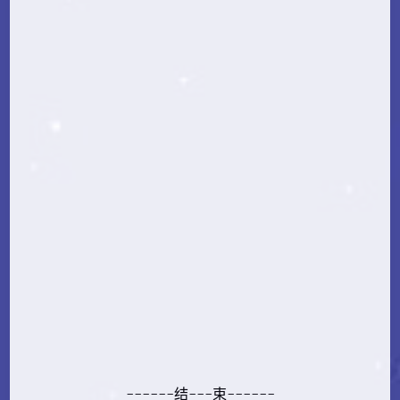
------结---束------