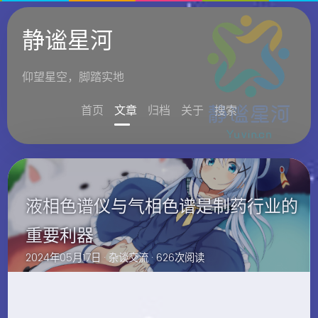
静谧星河
仰望星空，脚踏实地
首页
文章
归档
关于
搜索
液相色谱仪与气相色谱是制药行业的
重要利器
2024年05月17日 ·
杂谈交流
· 626次阅读