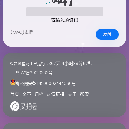
请输入验证码
(OwO)表情
发射
天
小时
分
秒
©静谧星河 | 已运行
2367
14
38
57
粤ICP备20010383号
粤公网安备44200002444090号
首页
文章
归档
友情链接
关于
搜索