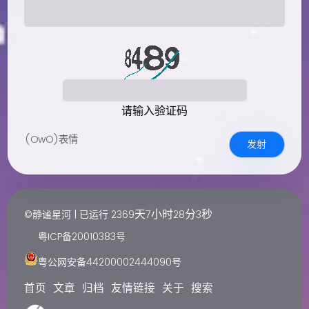
请输入验证码
(OwO)表情
发射
天
小时
分
秒
©静谧星河 | 已运行
2369
7
28
4
粤ICP备20010383号
粤公网安备44200002444090号
首页
文章
归档
友情链接
关于
搜索